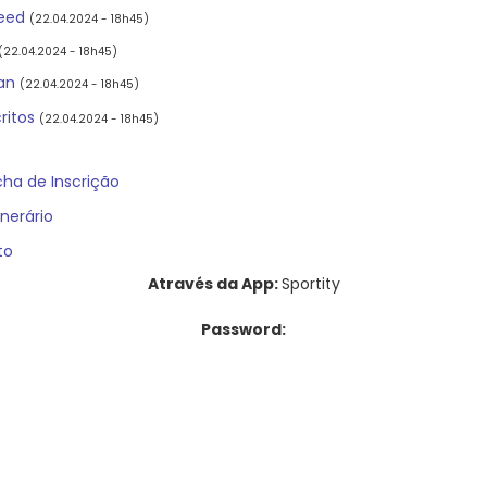
eed
(22.04.2024 - 18h45)
(22.04.2024 - 18h45)
an
(22.04.2024 - 18h45)
critos
(22.04.2024 - 18h45)
cha de Inscrição
inerário
to
Através da App:
Sportity
Password: